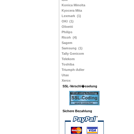
Konica Minolta
Kyocera Mita
Lexmark
(1)
OKI
(1)
Olivetti
Philips
Ricoh
(4)
Sagem
Samsung
(1)
Tally Genicom
Telekom
Toshiba
Triumph-Adler
Utax
Xerox
SSL-Verschl�sselung
Sichere Bezahlung