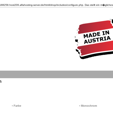
8.host209.alfahosting-server.de/html/shop/includes/configure.php. Das stellt ein m�gliches Sic
n
• Farbe
• Monochrom