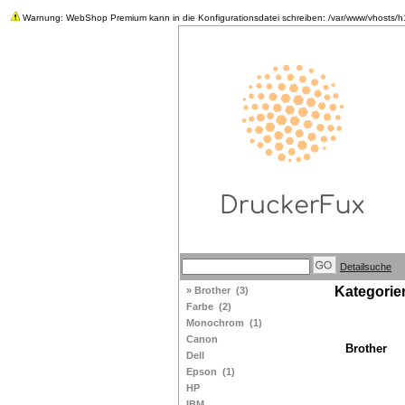
Warnung: WebShop Premium kann in die Konfigurationsdatei schreiben: /var/www/vhosts/h18825
Detailsuche
Kategorie
» Brother
(3)
Farbe
(2)
Monochrom
(1)
Canon
Brother
Dell
Epson
(1)
HP
IBM