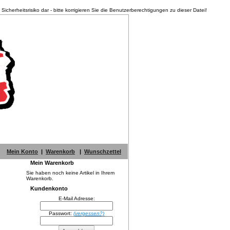
herheitsrisiko dar - bitte korrigieren Sie die Benutzerberechtigungen zu dieser Datei!
Mein Konto
|
Warenkorb
|
Wunschzettel
Mein Warenkorb
Sie haben noch keine Artikel in Ihrem
Warenkorb.
Kundenkonto
E-Mail Adresse:
Passwort:
(vergessen?)