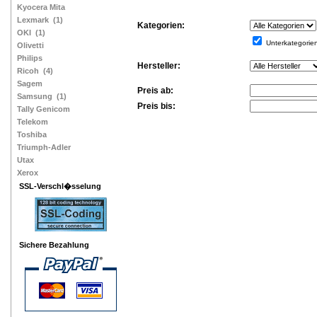
Kyocera Mita
Lexmark
(1)
Kategorien:
OKI
(1)
Unterkategorie
Olivetti
Philips
Hersteller:
Ricoh
(4)
Sagem
Preis ab:
Samsung
(1)
Preis bis:
Tally Genicom
Telekom
Toshiba
Triumph-Adler
Utax
Xerox
SSL-Verschl�sselung
Sichere Bezahlung