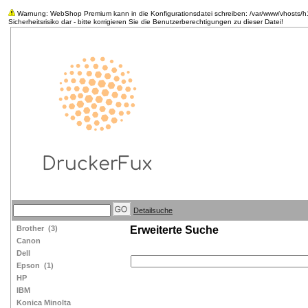
Warnung: WebShop Premium kann in die Konfigurationsdatei schreiben: /var/www/vhosts/h18
Sicherheitsrisiko dar - bitte korrigieren Sie die Benutzerberechtigungen zu dieser Datei!
Detailsuche
Brother
(3)
Erweiterte Suche
Canon
Dell
Epson
(1)
HP
IBM
Konica Minolta